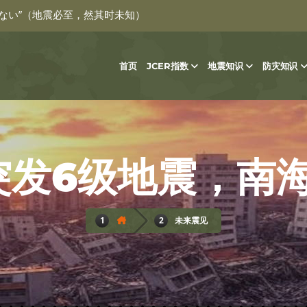
ない”（地震必至，然其时未知）
首页
JCER指数
地震知识
防灾知识
未来震见