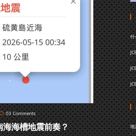
什
J
J
J
03
Comments
南海海槽地震前奏？
地