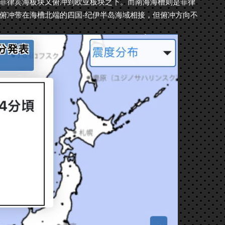
菲律宾海板块又俯冲到欧亚板块之下。而南海海槽则是菲律
俯冲带在海槽北端的四国-纪伊半岛海域相接，但俯冲方向不