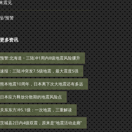
来震见
报/预警
更多资讯
预警:北海道・三陆冲1周内8级地震风险骤升
速报：三陆冲突发7.5级地震，最大震度5强
熊本地震10周年，日本离下次大地震还有多远
日本应力释放分散期的地震风险点
关东东方冲5.1级：一次地震，三重解读
茨城县2日内4级双震，原来是“地震活动走廊”