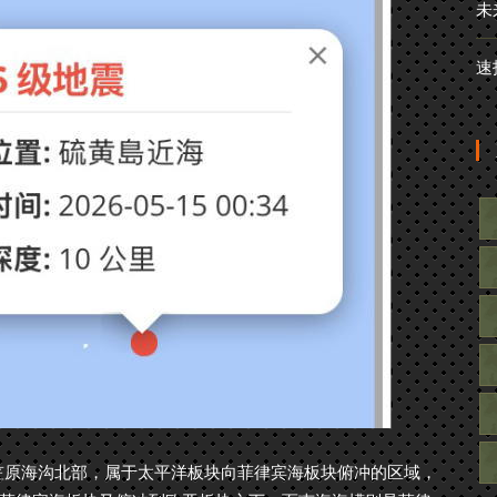
未
速
笠原海沟北部，属于太平洋板块向菲律宾海板块俯冲的区域，