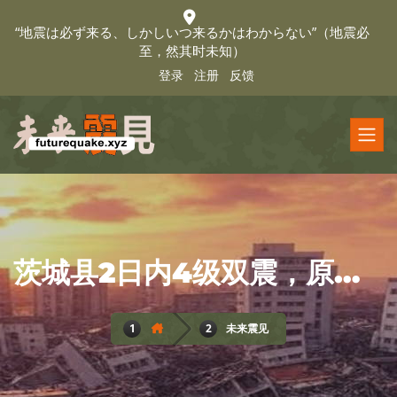
“地震は必ず来る、しかしいつ来るかはわからない”（地震必
至，然其时未知）
登录
注册
反馈
茨城县2日内4级双震，原来是“地震活动走廊”
未来震见