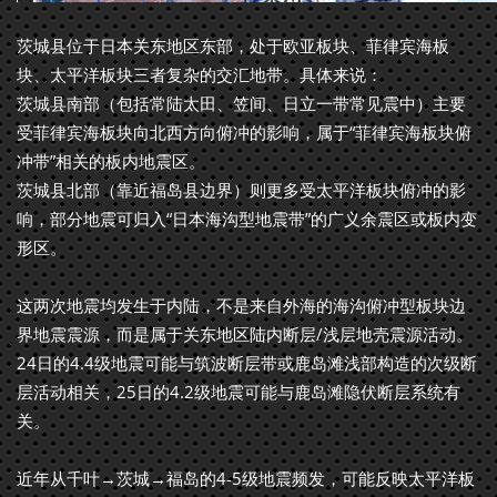
茨城县位于日本关东地区东部，处于欧亚板块、菲律宾海板
块、太平洋板块三者复杂的交汇地带。具体来说：
茨城县南部（包括常陆太田、笠间、日立一带常见震中）主要
受菲律宾海板块向北西方向俯冲的影响，属于“菲律宾海板块俯
冲带”相关的板内地震区。
茨城县北部（靠近福岛县边界）则更多受太平洋板块俯冲的影
响，部分地震可归入“日本海沟型地震带”的广义余震区或板内变
形区。
这两次地震均发生于内陆，不是来自外海的海沟俯冲型板块边
界地震震源，而是属于关东地区陆内断层/浅层地壳震源活动。
24日的4.4级地震可能与筑波断层带或鹿岛滩浅部构造的次级断
层活动相关，25日的4.2级地震可能与鹿岛滩隐伏断层系统有
关。
近年从千叶→茨城→福岛的4-5级地震频发，可能反映太平洋板